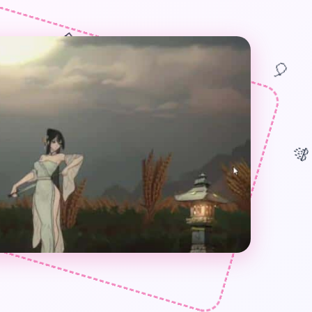
🎁
🎈
🎊